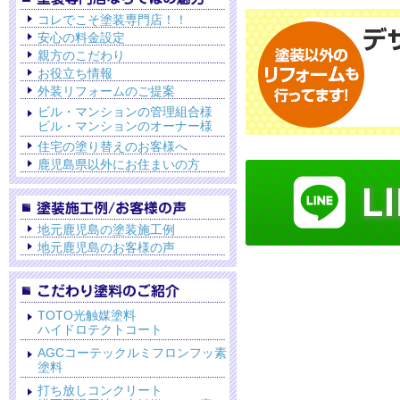
コレでこそ塗装専門店！！
安心の料金設定
親方のこだわり
お役立ち情報
外装リフォームのご提案
ビル・マンションの管理組合様
ビル・マンションのオーナー様
住宅の塗り替えのお客様へ
鹿児島県以外にお住まいの方
地元鹿児島の塗装施工例
地元鹿児島のお客様の声
TOTO光触媒塗料
ハイドロテクトコート
AGCコーテックルミフロンフッ素
塗料
打ち放しコンクリート