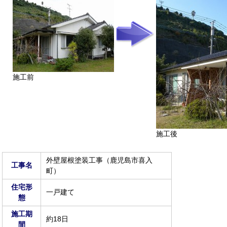
施工前
施工後
外壁屋根塗装工事（鹿児島市喜入
工事名
町）
住宅形
一戸建て
態
施工期
約18日
間