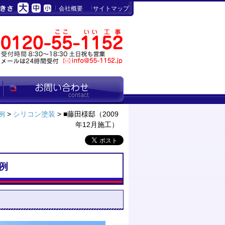
会社概要
サイトマップ
例
>
シリコン塗装
> ■藤田様邸（2009
年12月施工）
例